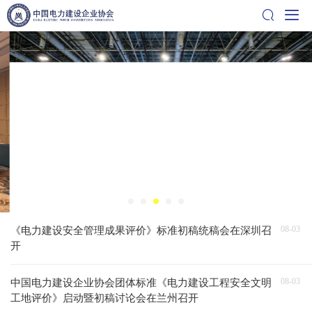
08-03
《电力建设安全管理成果评价》标准初稿统稿会在深圳召
开
08-03
中国电力建设企业协会团体标准《电力建设工程安全文明
工地评价》启动暨初稿讨论会在兰州召开