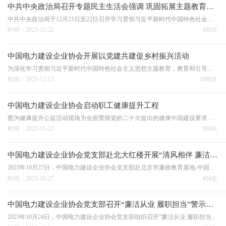
中共中央政治局召开专题民主生活会强调 巩固拓展主题教育成果 为强国建设民族复兴伟业汇聚强大力量 中共中央总书记习近平主持会议并发表重要讲话
中共中央政治局于12月21日至22日召开学习贯彻习近平新时代中国特色社会主义思想主题教育专题民主生活会，聚焦学思想、强党性、重实践、建新功总要求，对照凝心铸魂筑牢根本、锤炼品格强化忠诚、实干担当促进发展、践行宗旨为民造福、廉洁奉公树立新风具体目标，按照以学铸…
时间：2023-12-22
499次
中国电力建设企业协会开展以党建共建促乡村振兴活动
为深化学习贯彻习近平新时代中国特色社会主义思想主题教育，教育和引导党员学思想、强党性、重实践、建新功，用党建工作新成效推动拓展脱贫攻坚成果，助力乡村高质量发展，12月6日，中国电力建设企业协会会长王思强带队前往河北省邯郸市涉县合漳乡，与国网河北电力陇东-山…
时间：2023-12-13
1086次
中国电力建设企业协会启动职工健康提升工程
图为健康提升公益活动现场为全面贯彻党的二十大提出的健康中国建设要求，践行《健康中国2030规划纲要》，中国电力建设企业协会充分发挥行业引领作用，应用互联网+思维，打造电力建设行业职工健康提升工程，搭建电力建设职工健康服务平台，为电力建设行业职工提供智能、精…
时间：2023-11-23
906次
中国电力建设企业协会党支部赴北大红楼开展“清风相伴 廉洁同行”主题党日活动
2023年10月27日，中国电力建设企业协会党支部赴北京市廉政教育基地-中国共产党早期北京革命纪念馆（简称北大红楼）举行“清风相伴 廉洁同行”主题党日活动。中国电力建设企业协会党支部组织委员祝慧萍领学《加强新时代廉洁文化建设》，全体党员干部走进北大红楼逐一参观蔡…
时间：2023-10-27
404次
中国电力建设企业协会党支部召开“廉洁从业 履职担当”警示教育月活动推进会
2023年10月24日，中国电力建设企业协会党支部组织召开“廉洁从业 履职担当”警示教育月活动推进会，深入学习贯彻党的二十大精神，认真贯彻落实全面从严治党要求，加强党风廉政建设，进一步提高干部职工的廉洁从业意识、履职担当能力。中国电力建设企业协会党支部书记王思…