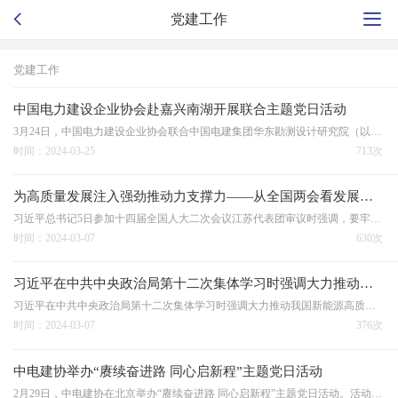
党建工作
党建工作
中国电力建设企业协会赴嘉兴南湖开展联合主题党日活动
3月24日，中国电力建设企业协会联合中国电建集团华东勘测设计研究院（以下简称“华东院”）赴嘉兴南湖开展以“传科创中国红之力 感新质生产力之势”为主题的党日活动。活动旨在通过重走一大路，回顾党的光辉历程，铭记初心使命。中国电力建设企业协会会长、书记王思强，…
时间：2024-03-25
713次
为高质量发展注入强劲推动力支撑力——从全国两会看发展新质生产力
习近平总书记5日参加十四届全国人大二次会议江苏代表团审议时强调，要牢牢把握高质量发展这个首要任务，因地制宜发展新质生产力。 从去年在地方考察时首次提出，到中央政治局集体学习时系统阐述，习近平总书记这一次对发展新质生产力进一步作出重要论述和重大部署。
时间：2024-03-07
630次
习近平在中共中央政治局第十二次集体学习时强调大力推动我国新能源高质量发展为共建清洁美丽世界作出更大贡献
习近平在中共中央政治局第十二次集体学习时强调大力推动我国新能源高质量发展为共建清洁美丽世界作出更大贡献
时间：2024-03-07
376次
中电建协举办“赓续奋进路 同心启新程”主题党日活动
2月29日，中电建协在北京举办“赓续奋进路 同心启新程”主题党日活动。活动“第一议题”学习了习近平总书记在中央财经委员会第四次会议发表的重要讲话精神，学习传达了《中央社会工作部召开全国性行业协会商会第二批学习贯彻习近平新时代中国特色社会主义思想主题教育总结…