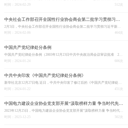
时间：2024-02-29
512次
中央社会工作部召开全国性行业协会商会第二批学习贯彻习近平新时代中国特色社会主义思想主题教育总结会
2月5日，中央社会工作部召开全国性行业协会商会第二批学习贯彻习近平新时代中国特色社会主义思想主题教育总结会，深入学习贯彻习近平总书记重要讲话精神，认真贯彻落实好学习贯彻习近平新时代中国特色社会主义思想主题教育总结会议精神，总结全国性行业协会商会第二批主题…
时间：2024-02-06
464次
中国共产党纪律处分条例
中国共产党纪律处分条例（2003年12月23日中共中央政治局会议审议批准 2003年12月31日中共中央发布 2023年12月8日中共中央政治局会议第三次修订 2023年12月19日中共中央发布）第一编 总则第一章 总体要求和适用范围第一条 为了维护党章和其他党内法规，严肃党的纪律…
时间：2024-01-24
606次
中共中央印发《中国共产党纪律处分条例》
新华社北京12月27日电 近日，中共中央印发了修订后的《中国共产党纪律处分条例》（以下简称《条例》），并发出通知，要求各地区各部门认真遵照执行。通知指出，党的二十大对全面加强党的纪律建设作出战略部署。党中央着眼解决大党独有难题、健全全面从严治党体系，对《条…
时间：2024-01-22
451次
中国电力建设企业协会党支部开展“汲取榜样力量 争当时代先锋”主题党日活动
2023年12月25日，中国电力建设企业协会党支部开展“汲取榜样力量 争当时代先锋”主题党日活动。中国电力建设企业协会会长、书记王思强主持会议并讲话，常务副会长、副书记、纪检委员王军，秘书长、组织委员祝慧萍，副秘书长白林杰及全体党员干部职工参加会议。会议传达了…
时间：2023-12-25
502次