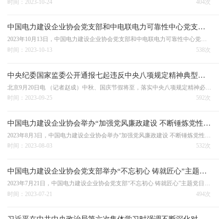
时间：2023-10-24
404次
中国电力建设企业协会党支部和中电联电力可靠性中心党支部联合举办“廉洁从业 履职担当”主题党日活动
2023年10月13日，中国电力建设企业协会党支部和中电联电力可靠性中心党支部联合举办“廉洁从业 履职担当”主题党日活动。中国电力建设企业协会党支部文体委员尹松副会长领学《中国共产党廉洁自律准则》，通报了纪委典型案例，全体党员干部观看了廉洁警示教育片《坚如磐石…
时间：2023-10-13
538次
中央纪委国家监委公开通报七起违反中央八项规定精神典型问题
北京9月20日电 （记者赵成）中秋、国庆节假将至，落实中央八项规定精神必须严字当头、毫不松懈。日前，中央纪委国家监委对7起违反中央八项规定精神典型问题进行公开通报。具体如下：
时间：2023-09-25
592次
中国电力建设企业协会举办“加强党风廉政建设 不断锤炼党性修养”主题党日活动
2023年8月3日，中国电力建设企业协会举办“加强党风廉政建设 不断锤炼党性修养”主题党日活动。活动学习第一议题《坚定不移推动健全全面从严治党体系》。中国电力建设企业协会会长、书记王思强主持活动并讲话。王思强指出，中国电力建设企业协会要深入落实“两个责任”，…
时间：2023-08-03
532次
中国电力建设企业协会党支部举办“不忘初心 铸就匠心”主题党日活动
2023年7月21日，中国电力建设企业协会党支部“不忘初心 铸就匠心”主题党日活动在北京举办。活动“第一议题”学习了《求是》杂志发表的习近平总书记重要文章《健全全面从严治党体系 推动新时代党的建设新的伟大工程向纵深发展》，纪检委员王军讲授题为《深刻理解“自我革…
时间：2023-07-21
494次