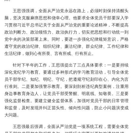
王思强强调，全面从严治党永远在路上，必须时刻保持清醒头
脑，坚决克服麻痹思想和侥幸心理。他要求全体党员干部要深入学
习贯彻习近平总书记关于全面从严治党的重要论述精神，不断提高
政治判断力、政治领悟力、政治执行力，切实把思想和行动统一到
党中央的决策部署上来。同时，要进一步强化纪律规矩意识，严格
遵守党的政治纪律、组织纪律、廉洁纪律、群众纪律、工作纪律和
生活纪律，做到心有所畏、言有所戒、行有所止。
针对下半年的工作，王思强提出了三点具体要求：一是要持续
深化党纪学习教育。要通过多种形式的学习教育活动，引导全体党
员干部学纪、知纪、明纪、守纪，把遵规守纪刻印在心、内化为言
行准则。二是要加强警示教育。要深刻剖析违纪典型案例，注重用
身边事教育身边人，让党员干部受警醒、明底线、知敬畏。三是要
强化监督检查。要建立健全监督体系，加强对党员干部的日常管理
和监督，及时发现并纠正苗头性、倾向性问题，防止小问题演变成
大问题。
王思强最后强调，全面从严治党是一项系统工程，需要全体党