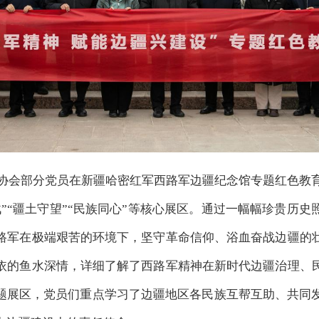
协会部分党员在新疆哈密红军西路军边疆纪念馆专题红色教
”“疆土守望”“民族同心”等核心展区。通过一幅幅珍贵历
路军在极端艰苦的环境下，坚守革命信仰、浴血奋战边疆的
依的鱼水深情，详细了解了西路军精神在新时代边疆治理、
专题展区，党员们重点学习了边疆地区各民族互帮互助、共同